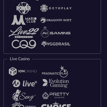
Live Casino