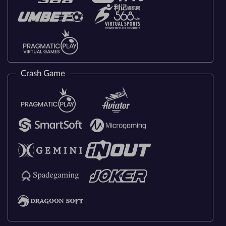
Crash Game