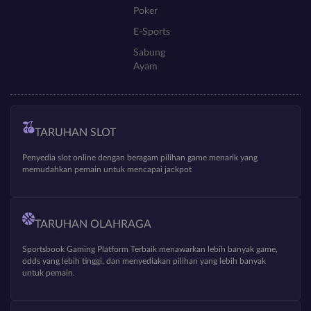
Poker
E-Sports
Sabung
Ayam
TARUHAN SLOT
Penyedia slot online dengan beragam pilihan game menarik yang
memudahkan pemain untuk mencapai jackpot
TARUHAN OLAHRAGA
Sportsbook Gaming Platform Terbaik menawarkan lebih banyak game,
odds yang lebih tinggi, dan menyediakan pilihan yang lebih banyak
untuk pemain.