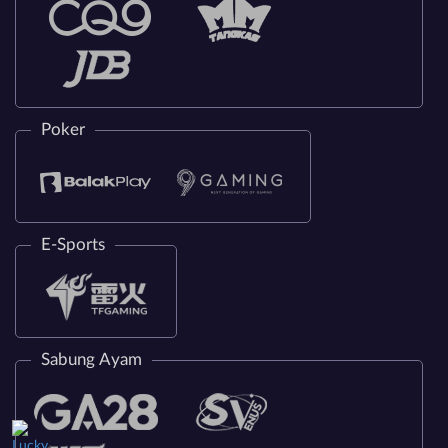
Poker
E-Sports
Sabung Ayam