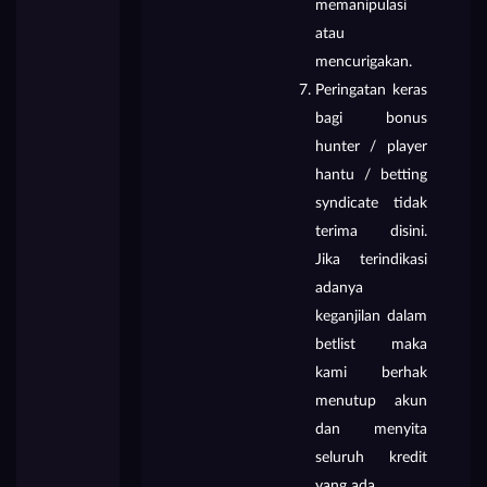
memanipulasi
atau
mencurigakan.
Peringatan keras
bagi bonus
hunter / player
hantu / betting
syndicate tidak
terima disini.
Jika terindikasi
adanya
keganjilan dalam
betlist maka
kami berhak
menutup akun
dan menyita
seluruh kredit
yang ada