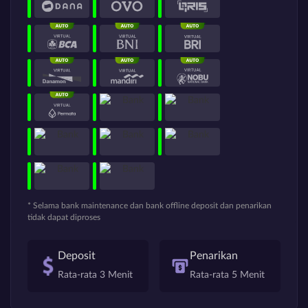
* Selama bank maintenance dan bank offline deposit dan penarikan
tidak dapat diproses
Deposit
Penarikan
Rata-rata 3 Menit
Rata-rata 5 Menit