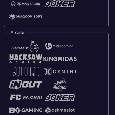
Arcade